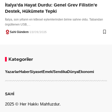
İtalya’da Hayat Durdu: Genel Grev Filistin’e
Destek, Hükümete Tepki
İtalya, son yılların en kitlesel eylemlerinden birine sahne oldu. Tabandan
örgütlenen USB,…
Sahi Gündem
23/09/2025
Kategoriler
Yazarlar
Haber
Siyaset
Emek/Sendika
Dünya
Ekonomi
SAHİ
2025 © Her Hakkı Mahfuzdur.