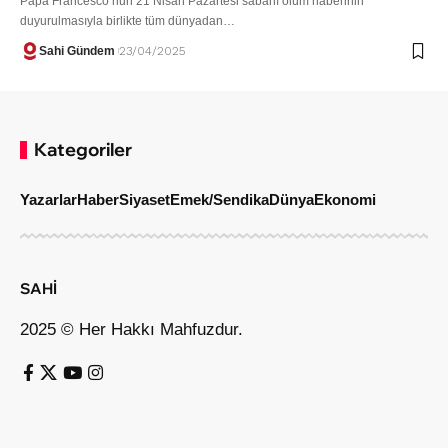
Papa Francesco’nun 21 Nisan Pazartesi sabahı ölüm haberinin
duyurulmasıyla birlikte tüm dünyadan…
Sahi Gündem
23/04/2025
Kategoriler
Yazarlar
Haber
Siyaset
Emek/Sendika
Dünya
Ekonomi
SAHİ
2025 © Her Hakkı Mahfuzdur.