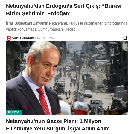
Netanyahu’dan Erdoğan’a Sert Çıkış: “Burası
Bizim Şehrimiz, Erdoğan”
İsrail Başbakanı Binyamin Netanyahu, Kudüs’te düzenlenen bir programda
yaptığı konuşmada Cumhurbaşkanı Recep…
Sahi Gündem
16/09/2025
DÜNYA
Netanyahu’nun Gazze Planı: 1 Milyon
Filistinliye Yeni Sürgün, İşgal Adım Adım