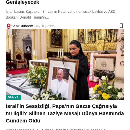
Genişleyecek
İsrail basını, Başbakan Binyamin Netanyahu’nun sıcak baktığı ve ABD
Başkanı Donald Trump’ın…
Sahi Gündem
08/08/2025
DÜNYA
İsrail’in Sessizliği, Papa’nın Gazze Çağrısıyla
mı İlgili? Silinen Taziye Mesajı Dünya Basınında
Gündem Oldu