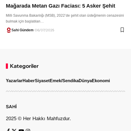
Mağarada Metan Gazı Faciası: 5 Asker Şehit
Milli Savunma Bakanlığı (MSB), 2022’de şehit olan üsteğmenin cenazesini
bulmak için başlatılan…
Sahi Gündem
06/07/2025
Kategoriler
Yazarlar
Haber
Siyaset
Emek/Sendika
Dünya
Ekonomi
SAHİ
2025 © Her Hakkı Mahfuzdur.