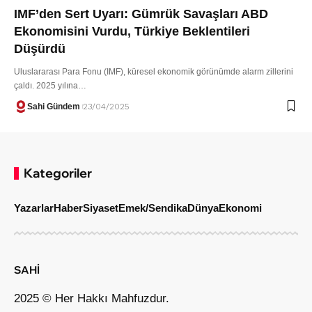
IMF’den Sert Uyarı: Gümrük Savaşları ABD
Ekonomisini Vurdu, Türkiye Beklentileri
Düşürdü
Uluslararası Para Fonu (IMF), küresel ekonomik görünümde alarm zillerini
çaldı. 2025 yılına…
Sahi Gündem
23/04/2025
Kategoriler
Yazarlar
Haber
Siyaset
Emek/Sendika
Dünya
Ekonomi
SAHİ
2025 © Her Hakkı Mahfuzdur.