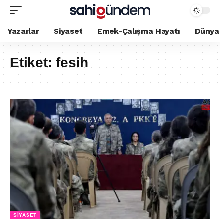
Yazarlar
Siyaset
Emek-Çalışma Hayatı
Dünya
Etiket:
fesih
SIYASET