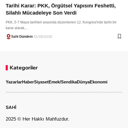
Tarihi Karar: PKK, Örgütsel Yapısını Feshetti,
Silahlı Mücadeleye Son Verdi
PKK, 5-7 Mayıs tarihleri arasında düzenlenen 12. Kongresi'nde tarihi bir
karar alarak,…
Sahi Gündem
12/05/2025
Kategoriler
Yazarlar
Haber
Siyaset
Emek/Sendika
Dünya
Ekonomi
SAHİ
2025 © Her Hakkı Mahfuzdur.