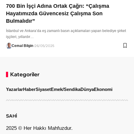
700 Bin İşçi Adına Ortak Çağrı: “Çalışma
Hayatımızda Güvencesiz Çalışma Son
Bulmalıdır”
İstanbul ve Ankara’da eş zamanlı basın açıklamaları yapan belediye şirket
işçileri, yıllardır…
Cemal Bilgin
26/05/2025
Kategoriler
Yazarlar
Haber
Siyaset
Emek/Sendika
Dünya
Ekonomi
SAHİ
2025 © Her Hakkı Mahfuzdur.