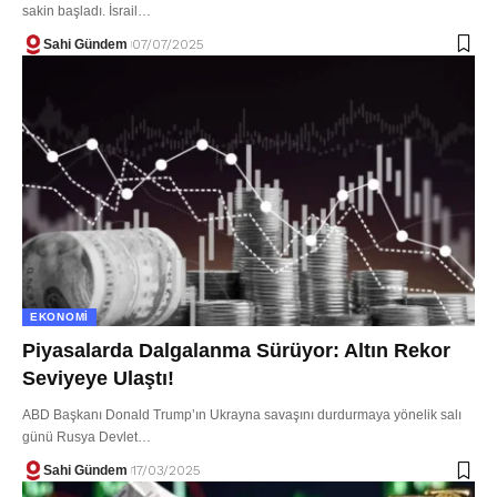
sakin başladı. İsrail…
Sahi Gündem
07/07/2025
EKONOMI
Piyasalarda Dalgalanma Sürüyor: Altın Rekor
Seviyeye Ulaştı!
ABD Başkanı Donald Trump’ın Ukrayna savaşını durdurmaya yönelik salı
günü Rusya Devlet…
Sahi Gündem
17/03/2025