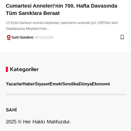
Cumartesi Anneleri’nin 700. Hafta Davasında
Tüm Sanıklara Beraat
12 Eylül darbesi sonrası kaybolan yakınlarını aramak için 1995'ten beri
Galatasaray Meydanı'nda…
Sahi Gündem
14/03/2025
Kategoriler
Yazarlar
Haber
Siyaset
Emek/Sendika
Dünya
Ekonomi
SAHİ
2025 © Her Hakkı Mahfuzdur.