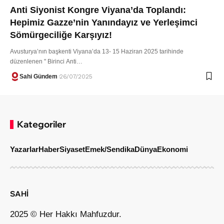
Anti Siyonist Kongre Viyana’da Toplandı:
Hepimiz Gazze’nin Yanındayız ve Yerleşimci
Sömürgeciliğe Karşıyız!
Avusturya’nın başkenti Viyana’da 13- 15 Haziran 2025 tarihinde
düzenlenen " Birinci Anti…
Sahi Gündem
26/07/2025
Kategoriler
Yazarlar
Haber
Siyaset
Emek/Sendika
Dünya
Ekonomi
SAHİ
2025 © Her Hakkı Mahfuzdur.