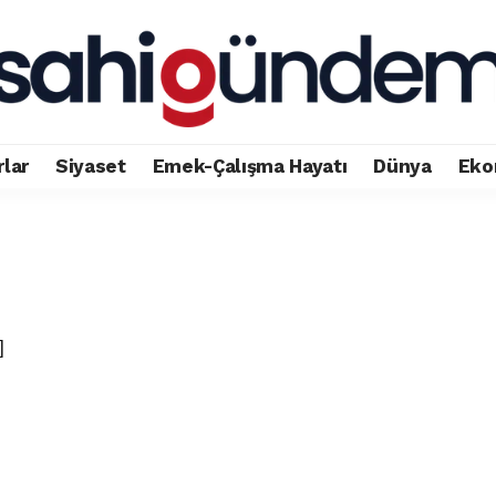
rlar
Siyaset
Emek-Çalışma Hayatı
Dünya
Eko
]